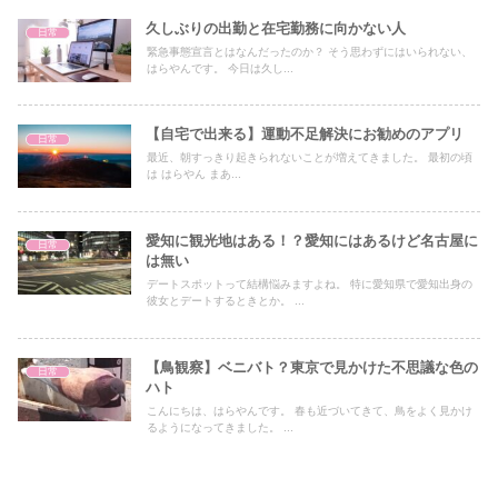
久しぶりの出勤と在宅勤務に向かない人
日常
緊急事態宣言とはなんだったのか？ そう思わずにはいられない、
はらやんです。 今日は久し...
【自宅で出来る】運動不足解決にお勧めのアプリ
日常
最近、朝すっきり起きられないことが増えてきました。 最初の頃
は はらやん まあ...
愛知に観光地はある！？愛知にはあるけど名古屋に
日常
は無い
デートスポットって結構悩みますよね。 特に愛知県で愛知出身の
彼女とデートするときとか。 ...
【鳥観察】ベニバト？東京で見かけた不思議な色の
日常
ハト
こんにちは、はらやんです。 春も近づいてきて、鳥をよく見かけ
るようになってきました。 ...