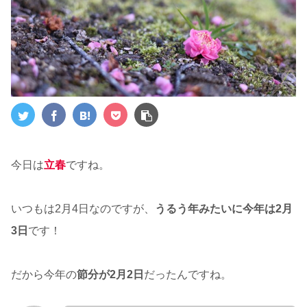
今日は
立春
ですね。
いつもは2月4日なのですが、
うるう年みたいに今年は2月
3日
です！
だから今年の
節分が2月2日
だったんですね。