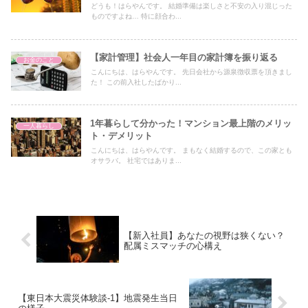
どうも！はらやんです。 結婚準備は楽しさと不安の入り混じった
ものですよね… 特に顔合わ...
【家計管理】社会人一年目の家計簿を振り返る
お金のこと
こんにちは、はらやんです。 先日会社から源泉徴収票を頂きまし
た！ この前入社したばかり...
1年暮らして分かった！マンション最上階のメリッ
一人暮らし
ト・デメリット
こんにちは、はらやんです。 まもなく結婚するので、この家とも
オサラバ。 社宅ではありま...
【新入社員】あなたの視野は狭くない？
配属ミスマッチの心構え
【東日本大震災体験談-1】地震発生当日