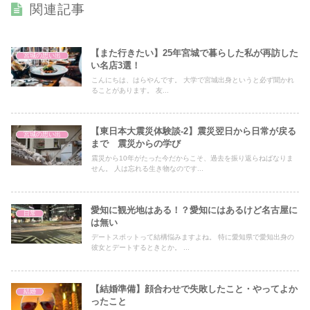
関連記事
【また行きたい】25年宮城で暮らした私が再訪した
宮城の思い出
い名店3選！
こんにちは、はらやんです。 大学で宮城出身というと必ず聞かれ
ることがあります。 友...
【東日本大震災体験談-2】震災翌日から日常が戻る
宮城の思い出
まで 震災からの学び
震災から10年がたった今だからこそ、過去を振り返らねばなりま
せん。 人は忘れる生き物なのです...
愛知に観光地はある！？愛知にはあるけど名古屋に
日常
は無い
デートスポットって結構悩みますよね。 特に愛知県で愛知出身の
彼女とデートするときとか。 ...
【結婚準備】顔合わせで失敗したこと・やってよか
結婚
ったこと